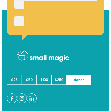
Apellido
Correo
electrónico
(Obligatorio)
$25
$50
$100
$250
Facebook
Instagram
LinkedIn