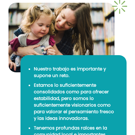
Nuestro trabajo es importante y
supone un reto.
Estamos lo suficientemente
consolidados como para ofrecer
estabilidad, pero somos lo
suficientemente visionarios como
para valorar el pensamiento fresco
y las ideas innovadoras.
Tenemos profundas raíces en la
comunidad local e importantes