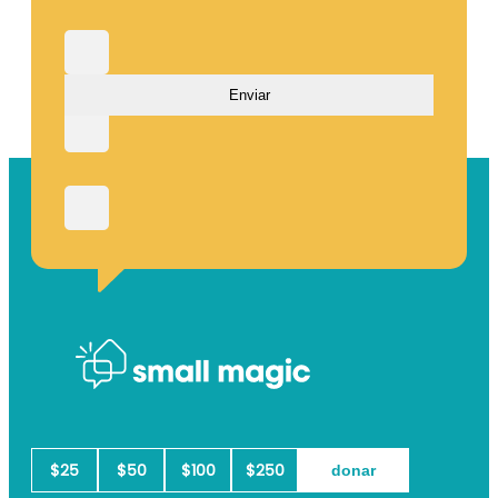
Nombre
Apellido
Correo
electrónico
(Obligatorio)
$25
$50
$100
$250